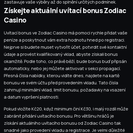
zastavuje vaše výběry až do splnění určitých podmínek.
Získejte aktuální uvítací bonus Zodiac
Casino
Uvítací bonus ve Zodiac Casino má pomoci rychle přidat vaše
peníze a poskytnout vám extra hodnotu hned po registraci.
Nejprve si budete muset vytvořit účet, potvrdit své kontaktní
údaje a provést kvalifikovaný vklad, abyste získali bonus
okamžitě. Podle toho, co právě běží, bude bonus buď připsán
automaticky, nebo jej můžete aktivovat v sekci propagací.
Přesná čísla nabídky, kterou vidíte dnes, najdete na kartě
bonusu ve svém účtu před provedením vkladu. Tato čísla
zahrnují minimální vklad, limit bonusu, požadavky na vsazení
a datum vypršení platnosti.
Pokud vložíte Kč20, když minimum činí Kč30, i malý rozdíl může
zabránit přidání uvítacího bonusu. Pro většinu hráčů je
získání aktuálního uvítacího bonusu od Zodiac Casino tak
snadné jako provedení vkladu a registrace. Je velmi důležité