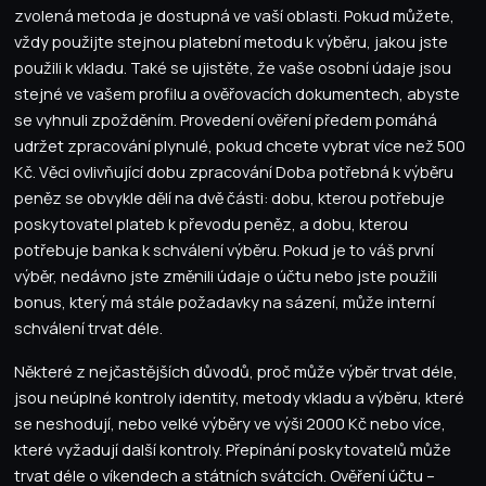
zvolená metoda je dostupná ve vaší oblasti. Pokud můžete,
vždy použijte stejnou platební metodu k výběru, jakou jste
použili k vkladu. Také se ujistěte, že vaše osobní údaje jsou
stejné ve vašem profilu a ověřovacích dokumentech, abyste
se vyhnuli zpožděním. Provedení ověření předem pomáhá
udržet zpracování plynulé, pokud chcete vybrat více než 500
Kč. Věci ovlivňující dobu zpracování Doba potřebná k výběru
peněz se obvykle dělí na dvě části: dobu, kterou potřebuje
poskytovatel plateb k převodu peněz, a dobu, kterou
potřebuje banka k schválení výběru. Pokud je to váš první
výběr, nedávno jste změnili údaje o účtu nebo jste použili
bonus, který má stále požadavky na sázení, může interní
schválení trvat déle.
Některé z nejčastějších důvodů, proč může výběr trvat déle,
jsou neúplné kontroly identity, metody vkladu a výběru, které
se neshodují, nebo velké výběry ve výši 2000 Kč nebo více,
které vyžadují další kontroly. Přepínání poskytovatelů může
trvat déle o víkendech a státních svátcích. Ověření účtu –