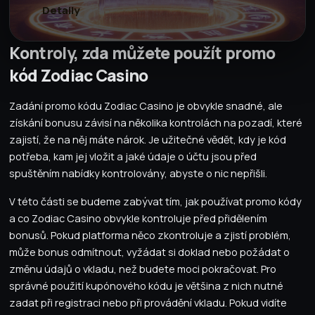
Detaily
Kontroly, zda můžete použít promo
kód Zodiac Casino
Zadání promo kódu Zodiac Casino je obvykle snadné, ale
získání bonusu závisí na několika kontrolách na pozadí, které
zajistí, že na něj máte nárok. Je užitečné vědět, kdy je kód
potřeba, kam jej vložit a jaké údaje o účtu jsou před
spuštěním nabídky kontrolovány, abyste o nic nepřišli.
V této části se budeme zabývat tím, jak používat promo kódy
a co Zodiac Casino obvykle kontroluje před přidělením
bonusů. Pokud platforma něco zkontroluje a zjistí problém,
může bonus odmítnout, vyžádat si doklad nebo požádat o
změnu údajů o vkladu, než budete moci pokračovat. Pro
správné použití kupónového kódu je většina z nich nutné
zadat při registraci nebo při provádění vkladu. Pokud vidíte