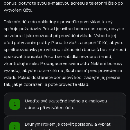
bonus, potvrďte svou e-mailovou adresu a telefonní číslo po
vytvoření účtu.
Dále přejděte do pokladny a proveďte první vklad, který
splňuje požadavky. Pokud je uvítací bonus dostupný, obvykle
se zobrazí jako možnost při provádění vkladu. Vyberte jej
před potvrzením platby. Plánujte vložit alespoň 10 Kč, abyste
splnili požadavky pro většinu základních bonusů bez nutnosti
opakovat transakci. Pokud se nabídka nezobrazí hned,
zkontrolujte sekci Propagace ve svém účtu. Některé bonusy
vyžadují, abyste ručně klikli na „Souhlasím“ před provedením
vkladu. Pokud dostanete bonusový kód, zadejte jej přesně
tak, jak je zobrazen, a poté proveďte vklad.
Uveďte své skutečné jméno a e-mailovou
adresu při vytváření účtu.
Druhým krokem je otevřít pokladnu a vybrat