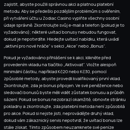
zajistit, abyste použili správnou akci a platnou platební
metodu. Aby se předešlo pozdějším problémům s ověřením,
při vytváření účtu u Zodiac Casino vyplňte všechny osobní
údaje správně. Zkontrolujte svůj e-mail a telefon (pokud je to
vyžadováno); některé uvítací bonusy nebudou fungovat,
dokud je nepotvrdíte. Hledejte uvítací nabídku, která uvádí
„aktivní pro nové hráče“ v sekci „Akce“ nebo „Bonus“.
Pokud je vyžadováno přihlášení se k akci, klikněte před
provedením vkladu na tlačítko „Aktivovat“. Vložte alespoň
minimální částku, například Kč20 nebo Kč30, pomocí
způsobilé metody, abyste provedli kvalifikovaný první vklad.
Zkontrolujte, zda je bonus připojen. Ve své peněžence nebo
sledovači bonusů byste měli vidět zůstatek bonusu a průběh
sázení. Pokud se bonus nezobrazí okamžitě, obnovte stránku
pokladny a zkontrolujte, zda platební metoda není způsobilá
pro akce. Pokud si nejste jisti, neprovádějte druhý vklad,
dokud vám zákaznický servis nepotvrdí, že uvítací bonus lze
stále získat. Tímto způsobem neuzamknete své peníze