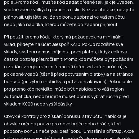
pole „Promo kód“, musíte kód zadat přesně tak, jak je uveden,
včetně všech velkých písmen a číslic. Než vložíte více, než jste
plánovali, ujistěte se, že se bonus zobrazí ve vašem účtu
nebo jako nabídka, kterou můžete po zadání přijmout.
Při použití promo kódu, který má požadavek na minimální
vklad, přidejte na účet alespoň Kč10. Pokud rozdělíte své
vklady, systém nemusí přijmout první platbu, i když celková
částka později překročí limit. Promo kód můžete být požádáni
o zadání v registračním formuláři (před vytvořením účtu), v
pokladně vkladů (těsně před potvrzením platby) a na stránce
bonusů (při výběru nabídky a potvrzení aktivace). Pokud pole
pro promo kód nevidíte, může být nabídka pro váš region
automatická, nebo budete muset bonus vybrat ručně před
vkladem Kč20 nebo vyšší částky.
Obvyklé kontroly pro získání bonusu: stav účtu: nabídka je
obvykle určena pouze pro nové hráče nebo hráče, kteří
podobný bonus nečerpali delší dobu. Umístění a přístup: Akce
může nebo nemusí být dostupná v Česku podle vaší aktuální