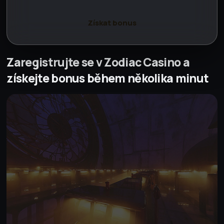
Získat bonus
Zaregistrujte se v Zodiac Casino a
získejte bonus během několika minut